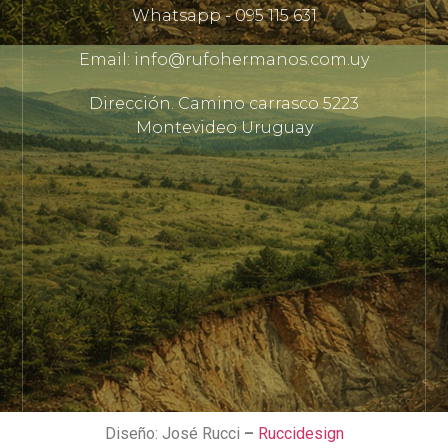
Whatsapp - 095 115 631
Email: info@rufohermanos.com.uy
Dirección. Camino carrasco 5223
Montevideo Uruguay
Diseño: José Rucci
–
Ruccidesign