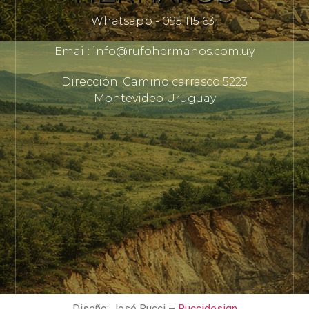
Whatsapp - 095 115 631
Email: info@rufohermanos.com.uy
Dirección. Camino carrasco 5223
Montevideo Uruguay
Diseño: José Rucci
–
Ruccidesign